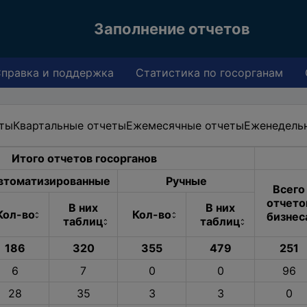
Заполнение отчетов
правка и поддержка
Статистика по госорганам
еты
Квартальные отчеты
Ежемесячные отчеты
Еженедель
Итого отчетов госорганов
втоматизированные
Ручные
Всего
отчето
В них
В них
Кол-во
Кол-во
бизнес
таблиц
таблиц
186
320
355
479
251
6
7
0
0
96
28
35
3
3
0