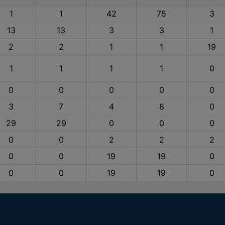
1
1
42
75
3
13
13
3
3
1
2
2
1
1
19
1
1
1
1
0
0
0
0
0
0
3
7
4
8
0
29
29
0
0
0
0
0
2
2
2
0
0
19
19
0
0
0
19
19
0