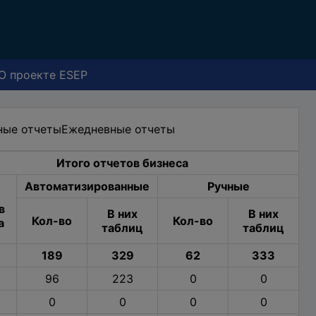
О проекте ESEP
ные отчеты
Ежедневные отчеты
Итого отчетов бизнеса
Автоматизированные
Ручные
в
В них
В них
Кол-во
Кол-во
а
таблиц
таблиц
189
329
62
333
96
223
0
0
0
0
0
0