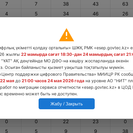
7
7
38
43
63
4
5
34
46
26
5
5
5
6
0
0
0
6
11
0
0
0
18
0
0
рлық үкіметті қолдау орталығы» ШЖҚ РМК «esep.govtec.kz» е
0
0
32
32
2
026 жылғы
22 мамырда сағат 18:30-дан
24 мамырдың сағат 21
"ҰАТ" АҚ деңгейінде МО ДӨО-на көшіру жоспарлануда екенін
0
0
7
47
0
з. Осыған байланысты қызмет уақытша тоқтатылуы мүмкін.
9
16
4
13
0
«Центр поддержки цифрового Правительства» МИИЦР РК сообща
 22 мая
до
21:00 часов 24 мая 2026 года
на уровне АО "НИТ" п
0
0
3
3
0
работ по миграции сервиса отчетности «esep.govtec.kz» в ЦОД 
52
95
0
0
0
ис временно может быть не доступен.
20
91
14
18
1
Жабу / Закрыть
1
1
69
97
0
0
0
22
23
0
5
5
9
9
38