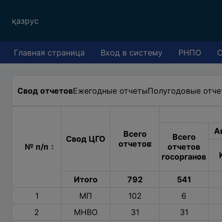
қаз
рус
Главная страница
Вход в систему
РНПО
С
Свод отчетов
Ежегодные отчеты
Полугодовые отч
А
Всего
Всего
Свод ЦГО
отчетов
№ п/п
отчетов
госорганов
Итого
792
541
1
МП
102
6
2
МНВО
31
31